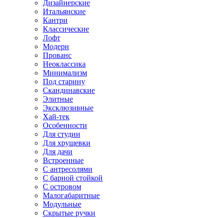
Дизайнерские
Итальянские
Кантри
Классические
Лофт
Модерн
Прованс
Неоклассика
Минимализм
Под старину
Скандинавские
Элитные
Эксклюзивные
Хай-тек
Особенности
Для студии
Для хрущевки
Для дачи
Встроенные
С антресолями
С барной стойкой
С островом
Малогабаритные
Модульные
Скрытые ручки