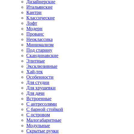
Дизайнерские
Итальянские
Кантри
Классические
Лофт
Модерн
Прованс
Неоклассика
Минимализм
Под старину
Скандинавские
Элитные
Эксклюзивные
Хай-тек
Особенности
Для студии
Для хрущевки
Для дачи
Встроенные
С антресолями
С барной стойкой
С островом
Малогабаритные
Модульные
Скрытые ручки