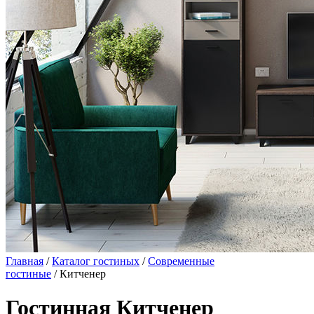
Главная
/
Каталог гостиных
/
Современные
гостиные
/ Китченер
Гостинная Китченер