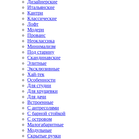
Дизайнерские
Итальянские
Кантри
Классические
Лофт
Модерн
Прованс
Неоклассика
Минимализм
Под старину
Скандинавские
Элитные
Эксклюзивные
Хай-тек
Особенности
Для студии
Для хрущевки
Для дачи
Встроенные
С антресолями
С барной стойкой
С островом
Малогабаритные
Модульные
Скрытые ручки