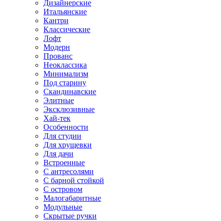
Дизайнерские
Итальянские
Кантри
Классические
Лофт
Модерн
Прованс
Неоклассика
Минимализм
Под старину
Скандинавские
Элитные
Эксклюзивные
Хай-тек
Особенности
Для студии
Для хрущевки
Для дачи
Встроенные
С антресолями
С барной стойкой
С островом
Малогабаритные
Модульные
Скрытые ручки