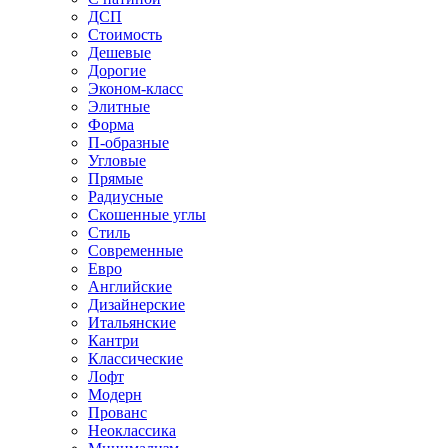
ДСП
Стоимость
Дешевые
Дорогие
Эконом-класс
Элитные
Форма
П-образные
Угловые
Прямые
Радиусные
Скошенные углы
Стиль
Современные
Евро
Английские
Дизайнерские
Итальянские
Кантри
Классические
Лофт
Модерн
Прованс
Неоклассика