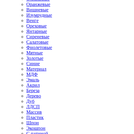
Оранжевые
Вишневые
Изумрудные
Венге
Ореховые
Янтарные
Сиреневые
Салатовые
Фиолетовые
Мятные
Золотые
Синие
Материал
МДФ
Эмаль
Акрил
Береза
Дерево
Дуб
ЛДСП
Массив
Пластик
Шпон
Экошпон
С патиной