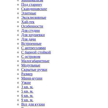
Минимализм
Под старину
Скандинавские
Элитные
Эксклюзивные
Хай-тек
Особенности
Для студии
Для хрущевки
Для дачи
Встроенные
С антресолями
С барной стойкой
С островом
Малогабаритные
Модульные
Скрытые ручки
Размер
Мини-кухни
Узкие
3 кв. м.
5 кв. м.
6 кв. м.
9 кв. м.
Все для кухни