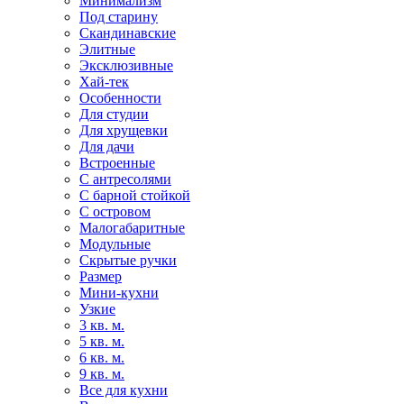
Минимализм
Под старину
Скандинавские
Элитные
Эксклюзивные
Хай-тек
Особенности
Для студии
Для хрущевки
Для дачи
Встроенные
С антресолями
С барной стойкой
С островом
Малогабаритные
Модульные
Скрытые ручки
Размер
Мини-кухни
Узкие
3 кв. м.
5 кв. м.
6 кв. м.
9 кв. м.
Все для кухни