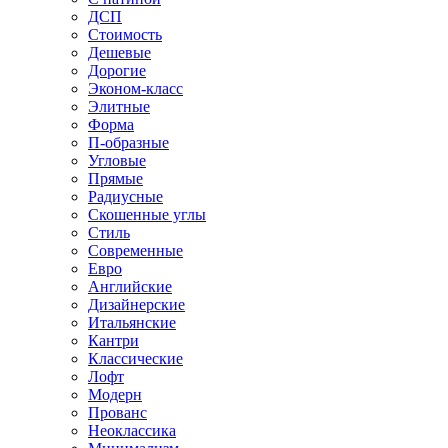
ДСП
Стоимость
Дешевые
Дорогие
Эконом-класс
Элитные
Форма
П-образные
Угловые
Прямые
Радиусные
Скошенные углы
Стиль
Современные
Евро
Английские
Дизайнерские
Итальянские
Кантри
Классические
Лофт
Модерн
Прованс
Неоклассика