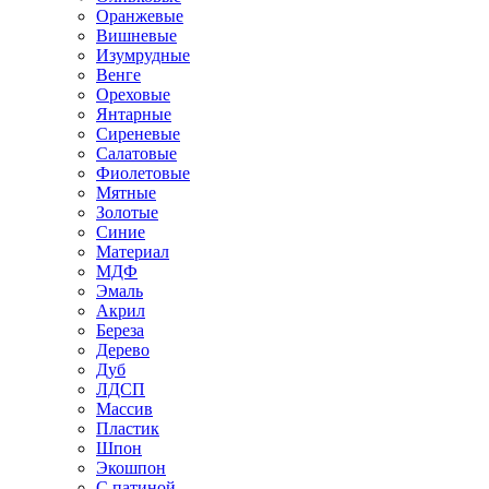
Оранжевые
Вишневые
Изумрудные
Венге
Ореховые
Янтарные
Сиреневые
Салатовые
Фиолетовые
Мятные
Золотые
Синие
Материал
МДФ
Эмаль
Акрил
Береза
Дерево
Дуб
ЛДСП
Массив
Пластик
Шпон
Экошпон
С патиной