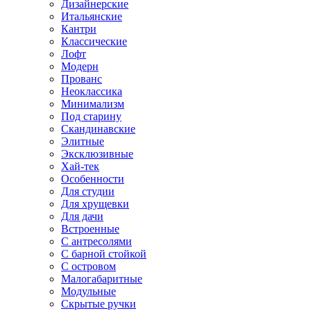
Дизайнерские
Итальянские
Кантри
Классические
Лофт
Модерн
Прованс
Неоклассика
Минимализм
Под старину
Скандинавские
Элитные
Эксклюзивные
Хай-тек
Особенности
Для студии
Для хрущевки
Для дачи
Встроенные
С антресолями
С барной стойкой
С островом
Малогабаритные
Модульные
Скрытые ручки