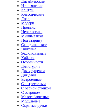
Дизайнерские
Итальянские
Кантри
Классические
Лофт
Модерн
Прованс
Неоклассика
Минимализм
Под старину
Скандинавские
Элитные
Эксклюзивные
Хай-тек
Особенности
Для студии
Для хрущевки
Для дачи
Встроенные
С антресолями
С барной стойкой
С островом
Малогабаритные
Модульные
Скрытые ручки