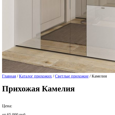
Главная
/
Каталог прихожих
/
Светлые прихожие
/ Камелия
Прихожая Камелия
Цена:
от 65 000
руб.