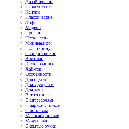
Дизайнерские
Итальянские
Кантри
Классические
Лофт
Модерн
Прованс
Неоклассика
Минимализм
Под старину
Скандинавские
Элитные
Эксклюзивные
Хай-тек
Особенности
Для студии
Для хрущевки
Для дачи
Встроенные
С антресолями
С барной стойкой
С островом
Малогабаритные
Модульные
Скрытые ручки