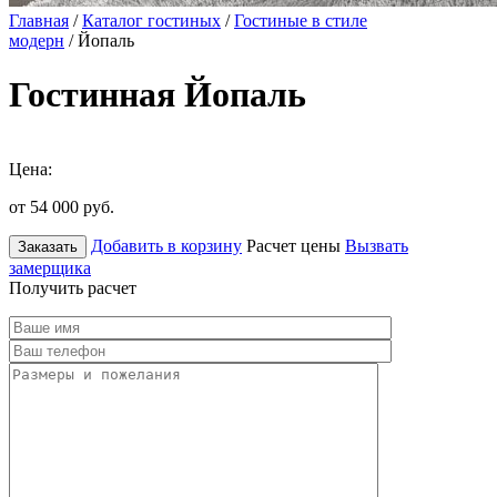
Главная
/
Каталог гостиных
/
Гостиные в стиле
модерн
/ Йопаль
Гостинная Йопаль
Цена:
от 54 000
руб.
Добавить в корзину
Расчет цены
Вызвать
Заказать
замерщика
Получить расчет