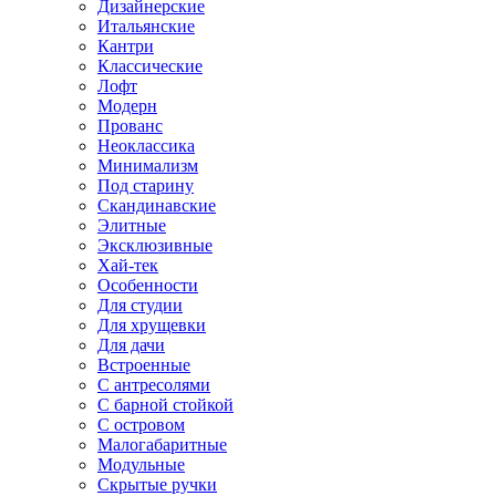
Дизайнерские
Итальянские
Кантри
Классические
Лофт
Модерн
Прованс
Неоклассика
Минимализм
Под старину
Скандинавские
Элитные
Эксклюзивные
Хай-тек
Особенности
Для студии
Для хрущевки
Для дачи
Встроенные
С антресолями
С барной стойкой
С островом
Малогабаритные
Модульные
Скрытые ручки