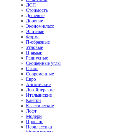
ДСП
Стоимость
Дешевые
Дорогие
Эконом-класс
Элитные
Форма
П-образные
Угловые
Прямые
Радиусные
Скошенные углы
Стиль
Современные
Евро
Английские
Дизайнерские
Итальянские
Кантри
Классические
Лофт
Модерн
Прованс
Неоклассика