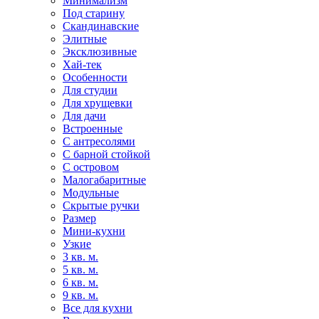
Минимализм
Под старину
Скандинавские
Элитные
Эксклюзивные
Хай-тек
Особенности
Для студии
Для хрущевки
Для дачи
Встроенные
С антресолями
С барной стойкой
С островом
Малогабаритные
Модульные
Скрытые ручки
Размер
Мини-кухни
Узкие
3 кв. м.
5 кв. м.
6 кв. м.
9 кв. м.
Все для кухни