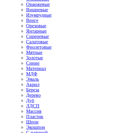
Оранжевые
Вишневые
Изумрудные
Венге
Ореховые
Янтарные
Сиреневые
Салатовые
Фиолетовые
Мятные
Золотые
Синие
Материал
МДФ
Эмаль
Акрил
Береза
Дерево
Дуб
ЛДСП
Массив
Пластик
Шпон
Экошпон
С патиной