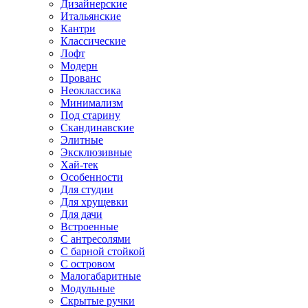
Дизайнерские
Итальянские
Кантри
Классические
Лофт
Модерн
Прованс
Неоклассика
Минимализм
Под старину
Скандинавские
Элитные
Эксклюзивные
Хай-тек
Особенности
Для студии
Для хрущевки
Для дачи
Встроенные
С антресолями
С барной стойкой
С островом
Малогабаритные
Модульные
Скрытые ручки