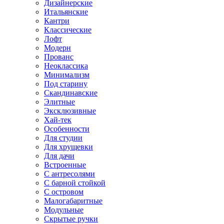
Дизайнерские
Итальянские
Кантри
Классические
Лофт
Модерн
Прованс
Неоклассика
Минимализм
Под старину
Скандинавские
Элитные
Эксклюзивные
Хай-тек
Особенности
Для студии
Для хрущевки
Для дачи
Встроенные
С антресолями
С барной стойкой
С островом
Малогабаритные
Модульные
Скрытые ручки