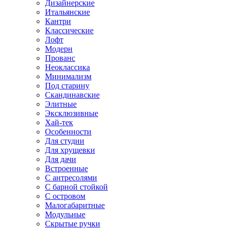
Дизайнерские
Итальянские
Кантри
Классические
Лофт
Модерн
Прованс
Неоклассика
Минимализм
Под старину
Скандинавские
Элитные
Эксклюзивные
Хай-тек
Особенности
Для студии
Для хрущевки
Для дачи
Встроенные
С антресолями
С барной стойкой
С островом
Малогабаритные
Модульные
Скрытые ручки