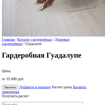
Главная
/
Каталог гардеробных
/
Дешевые
гардеробные
/ Гуадалупе
Гардеробная Гуадалупе
Цена:
от 35 000
руб.
Добавить в корзину
Расчет цены
Вызвать
Заказать
замерщика
Получить расчет