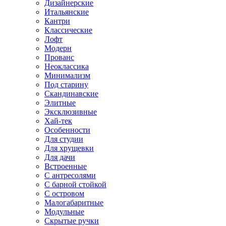
Дизайнерские
Итальянские
Кантри
Классические
Лофт
Модерн
Прованс
Неоклассика
Минимализм
Под старину
Скандинавские
Элитные
Эксклюзивные
Хай-тек
Особенности
Для студии
Для хрущевки
Для дачи
Встроенные
С антресолями
С барной стойкой
С островом
Малогабаритные
Модульные
Скрытые ручки