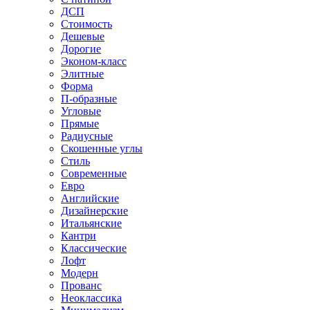
ДСП
Стоимость
Дешевые
Дорогие
Эконом-класс
Элитные
Форма
П-образные
Угловые
Прямые
Радиусные
Скошенные углы
Стиль
Современные
Евро
Английские
Дизайнерские
Итальянские
Кантри
Классические
Лофт
Модерн
Прованс
Неоклассика