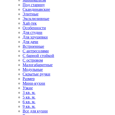
Минимализм
Под старину
Скандинавские
Элитные
Эксклюзивные
Хай-тек
Особенности
Для студии
Для хрущевки
Для дачи
Встроенные
С антресолями
С барной стойкой
С островом
Малогабаритные
Модульные
Скрытые ручки
Размер
Мини-кухни
Узкие
3 кв. м.
5 кв. м.
6 кв. м.
9 кв. м.
Все для кухни