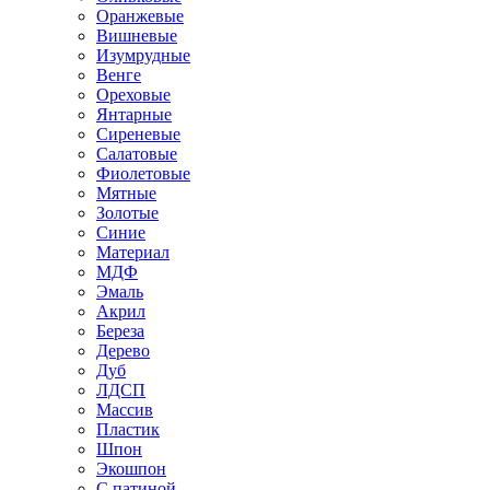
Оранжевые
Вишневые
Изумрудные
Венге
Ореховые
Янтарные
Сиреневые
Салатовые
Фиолетовые
Мятные
Золотые
Синие
Материал
МДФ
Эмаль
Акрил
Береза
Дерево
Дуб
ЛДСП
Массив
Пластик
Шпон
Экошпон
С патиной