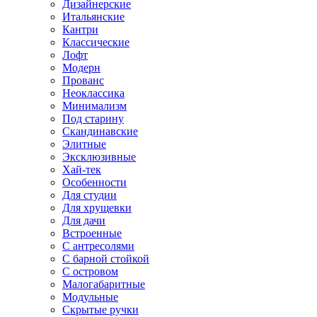
Дизайнерские
Итальянские
Кантри
Классические
Лофт
Модерн
Прованс
Неоклассика
Минимализм
Под старину
Скандинавские
Элитные
Эксклюзивные
Хай-тек
Особенности
Для студии
Для хрущевки
Для дачи
Встроенные
С антресолями
С барной стойкой
С островом
Малогабаритные
Модульные
Скрытые ручки