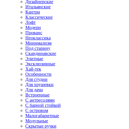
Дизайнерские
Итальянские
Кантри
Классические
Лофт
Модерн
Прованс
Неоклассика
Минимализм
Под старину
Скандинавские
Элитные
Эксклюзивные
Хай-тек
Особенности
Для студии
Для хрущевки
Для дачи
Встроенные
С антресолями
С барной стойкой
С островом
Малогабаритные
Модульные
Скрытые ручки