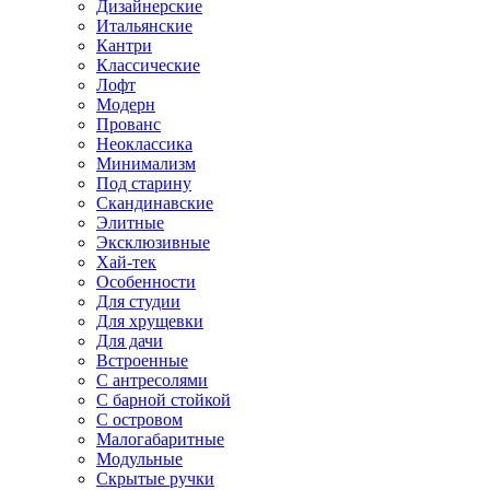
Дизайнерские
Итальянские
Кантри
Классические
Лофт
Модерн
Прованс
Неоклассика
Минимализм
Под старину
Скандинавские
Элитные
Эксклюзивные
Хай-тек
Особенности
Для студии
Для хрущевки
Для дачи
Встроенные
С антресолями
С барной стойкой
С островом
Малогабаритные
Модульные
Скрытые ручки