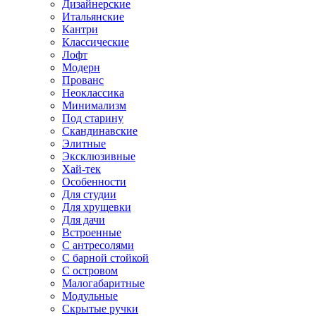
Дизайнерские
Итальянские
Кантри
Классические
Лофт
Модерн
Прованс
Неоклассика
Минимализм
Под старину
Скандинавские
Элитные
Эксклюзивные
Хай-тек
Особенности
Для студии
Для хрущевки
Для дачи
Встроенные
С антресолями
С барной стойкой
С островом
Малогабаритные
Модульные
Скрытые ручки