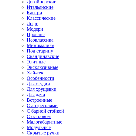
Дизайнерские
Итальянские
Кантри
Классические
Лофт
Модерн
Прованс
Неоклассика
Минимализм
Под старину
Скандинавские
Элитные
Эксклюзивные
Хай-тек
Особенности
Для студии
Для хрущевки
Для дачи
Встроенные
С антресолями
С барной стойкой
С островом
Малогабаритные
Модульные
Скрытые ручки