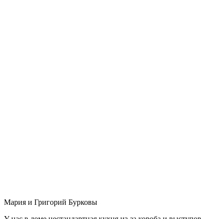
Мария и Григорий Бурковы
У нас в доме нестандартная кухня из-за короба и выступов,