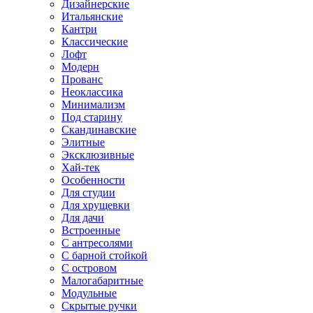
Дизайнерские
Итальянские
Кантри
Классические
Лофт
Модерн
Прованс
Неоклассика
Минимализм
Под старину
Скандинавские
Элитные
Эксклюзивные
Хай-тек
Особенности
Для студии
Для хрущевки
Для дачи
Встроенные
С антресолями
С барной стойкой
С островом
Малогабаритные
Модульные
Скрытые ручки