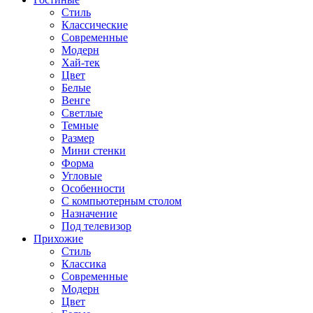
Стиль
Классические
Современные
Модерн
Хай-тек
Цвет
Белые
Венге
Светлые
Темные
Размер
Мини стенки
Форма
Угловые
Особенности
С компьютерным столом
Назначение
Под телевизор
Прихожие
Стиль
Классика
Современные
Модерн
Цвет