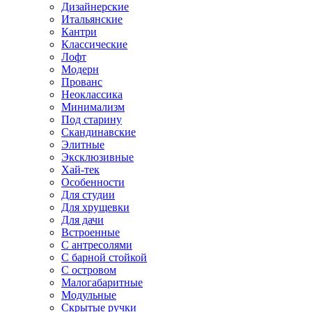
Дизайнерские
Итальянские
Кантри
Классические
Лофт
Модерн
Прованс
Неоклассика
Минимализм
Под старину
Скандинавские
Элитные
Эксклюзивные
Хай-тек
Особенности
Для студии
Для хрущевки
Для дачи
Встроенные
С антресолями
С барной стойкой
С островом
Малогабаритные
Модульные
Скрытые ручки