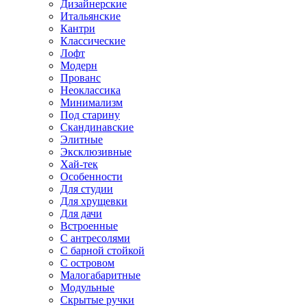
Дизайнерские
Итальянские
Кантри
Классические
Лофт
Модерн
Прованс
Неоклассика
Минимализм
Под старину
Скандинавские
Элитные
Эксклюзивные
Хай-тек
Особенности
Для студии
Для хрущевки
Для дачи
Встроенные
С антресолями
С барной стойкой
С островом
Малогабаритные
Модульные
Скрытые ручки