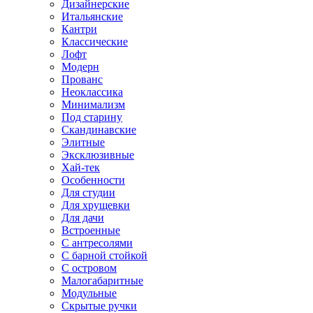
Дизайнерские
Итальянские
Кантри
Классические
Лофт
Модерн
Прованс
Неоклассика
Минимализм
Под старину
Скандинавские
Элитные
Эксклюзивные
Хай-тек
Особенности
Для студии
Для хрущевки
Для дачи
Встроенные
С антресолями
С барной стойкой
С островом
Малогабаритные
Модульные
Скрытые ручки