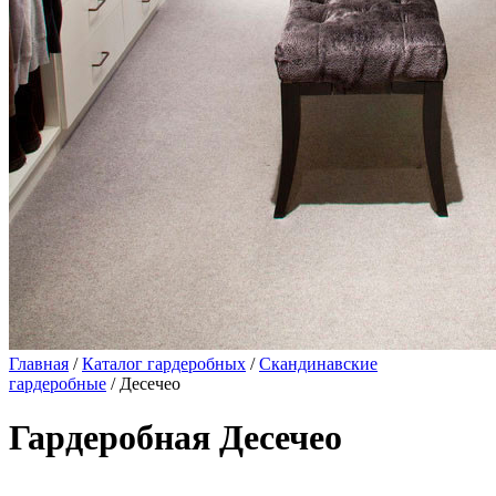
Главная
/
Каталог гардеробных
/
Скандинавские
гардеробные
/ Десечео
Гардеробная Десечео