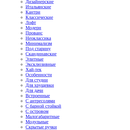
Дизайнерские
Итальянские
Кантри
Классические
Лофт
Модерн
Прованс
Неоклассика
Минимализм
Под старину
Скандинавские
Элитные
Эксклюзивные
Хай-тек
Особенности
Для студии
Для хрущевки
Для дачи
Встроенные
С антресолями
С барной стойкой
С островом
Малогабаритные
Модульные
Скрытые ручки