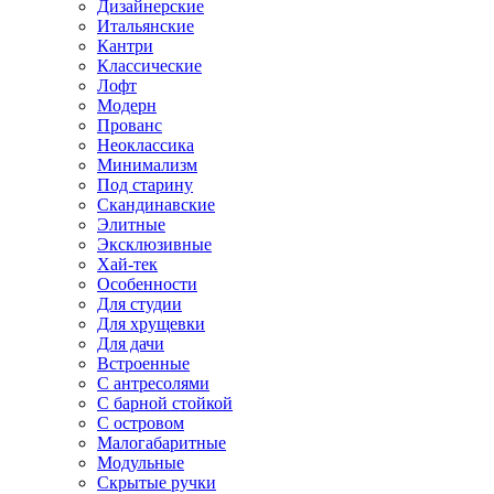
Дизайнерские
Итальянские
Кантри
Классические
Лофт
Модерн
Прованс
Неоклассика
Минимализм
Под старину
Скандинавские
Элитные
Эксклюзивные
Хай-тек
Особенности
Для студии
Для хрущевки
Для дачи
Встроенные
С антресолями
С барной стойкой
С островом
Малогабаритные
Модульные
Скрытые ручки