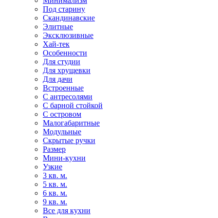
Минимализм
Под старину
Скандинавские
Элитные
Эксклюзивные
Хай-тек
Особенности
Для студии
Для хрущевки
Для дачи
Встроенные
С антресолями
С барной стойкой
С островом
Малогабаритные
Модульные
Скрытые ручки
Размер
Мини-кухни
Узкие
3 кв. м.
5 кв. м.
6 кв. м.
9 кв. м.
Все для кухни