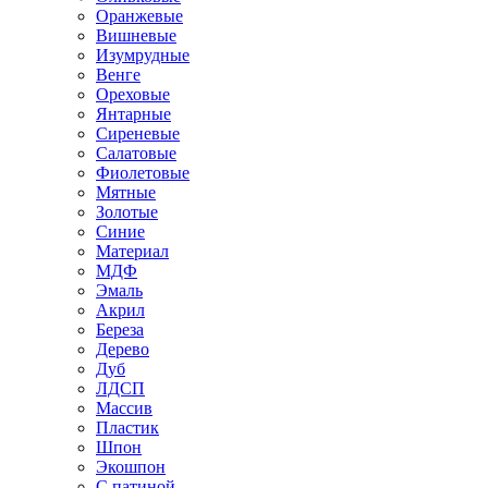
Оранжевые
Вишневые
Изумрудные
Венге
Ореховые
Янтарные
Сиреневые
Салатовые
Фиолетовые
Мятные
Золотые
Синие
Материал
МДФ
Эмаль
Акрил
Береза
Дерево
Дуб
ЛДСП
Массив
Пластик
Шпон
Экошпон
С патиной