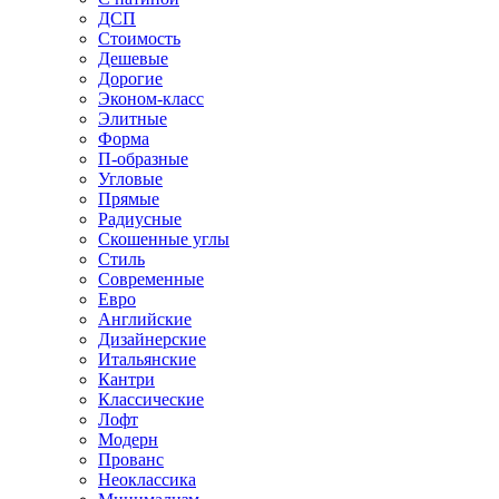
ДСП
Стоимость
Дешевые
Дорогие
Эконом-класс
Элитные
Форма
П-образные
Угловые
Прямые
Радиусные
Скошенные углы
Стиль
Современные
Евро
Английские
Дизайнерские
Итальянские
Кантри
Классические
Лофт
Модерн
Прованс
Неоклассика