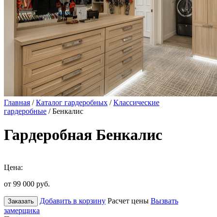
Главная
/
Каталог гардеробных
/
Классические
гардеробные
/ Бенкалис
Гардеробная Бенкалис
Цена:
от 99 000
руб.
Добавить в корзину
Расчет цены
Вызвать
Заказать
замерщика