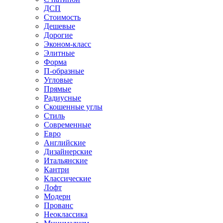
ДСП
Стоимость
Дешевые
Дорогие
Эконом-класс
Элитные
Форма
П-образные
Угловые
Прямые
Радиусные
Скошенные углы
Стиль
Современные
Евро
Английские
Дизайнерские
Итальянские
Кантри
Классические
Лофт
Модерн
Прованс
Неоклассика