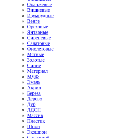
Оранжевые
Вишневые
Изумрудные
Венге
Ореховые
Янтарные
Сиреневые
Салатовые
Фиолетовые
Мятные
Золотые
Синие
Материал
МДФ
Эмаль
Акрил
Береза
Дерево
Дуб
ЛДСП
Массив
Пластик
Шпон
Экошпон
С патиной