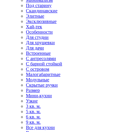
Минимализм
Под старину
Скандинавские
Элитные
Эксклюзивные
Хай-тек
Особенности
Для студии
Для хрущевки
Для дачи
Встроенные
С антресолями
С барной стойкой
С островом
Малогабаритные
Модульные
Скрытые ручки
Размер
Мини-кухни
Узкие
3 кв. м.
5 кв. м.
6 кв. м.
9 кв. м.
Все для кухни