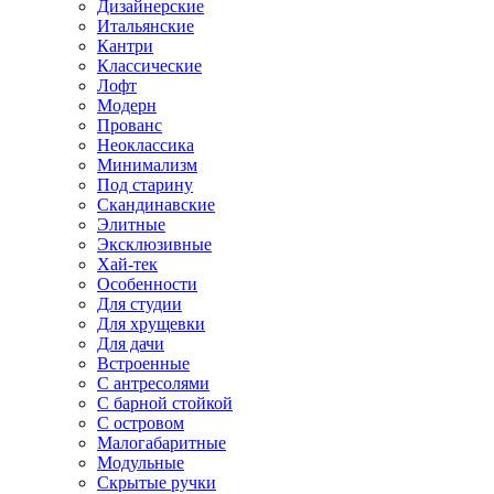
Дизайнерские
Итальянские
Кантри
Классические
Лофт
Модерн
Прованс
Неоклассика
Минимализм
Под старину
Скандинавские
Элитные
Эксклюзивные
Хай-тек
Особенности
Для студии
Для хрущевки
Для дачи
Встроенные
С антресолями
С барной стойкой
С островом
Малогабаритные
Модульные
Скрытые ручки