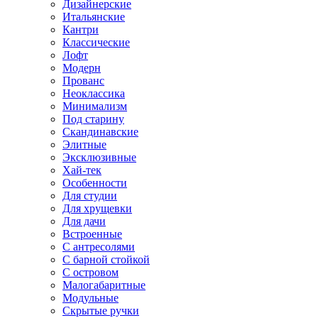
Дизайнерские
Итальянские
Кантри
Классические
Лофт
Модерн
Прованс
Неоклассика
Минимализм
Под старину
Скандинавские
Элитные
Эксклюзивные
Хай-тек
Особенности
Для студии
Для хрущевки
Для дачи
Встроенные
С антресолями
С барной стойкой
С островом
Малогабаритные
Модульные
Скрытые ручки