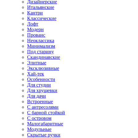
Дизайнерские
Итальянские
Кантри
Классические
Лофт
Модерн
Прованс
Неоклассика
Минимализм
Под старину
Скандинавские
Элитные
Эксклюзивные
Хай-тек
Особенности
Для студии
Для хрущевки
Для дачи
Встроенные
С антресолями
С барной стойкой
С островом
Малогабаритные
Модульные
Скрытые ручки