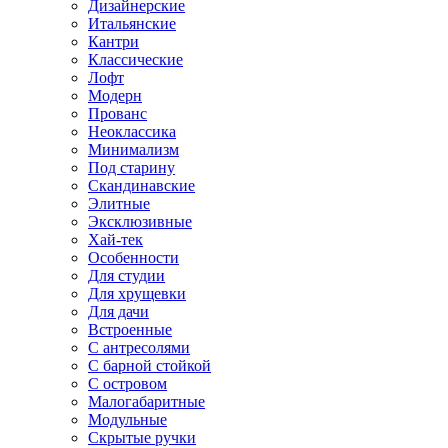
Дизайнерские
Итальянские
Кантри
Классические
Лофт
Модерн
Прованс
Неоклассика
Минимализм
Под старину
Скандинавские
Элитные
Эксклюзивные
Хай-тек
Особенности
Для студии
Для хрущевки
Для дачи
Встроенные
С антресолями
С барной стойкой
С островом
Малогабаритные
Модульные
Скрытые ручки