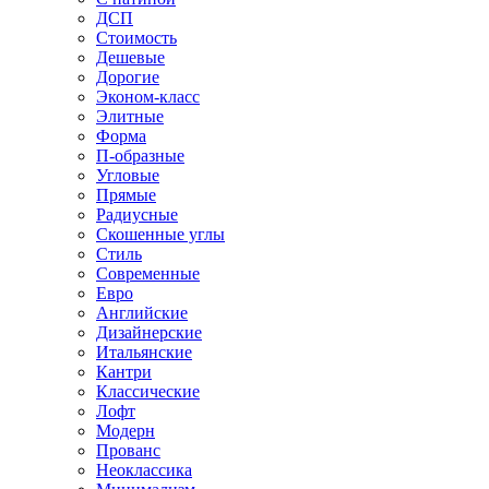
ДСП
Стоимость
Дешевые
Дорогие
Эконом-класс
Элитные
Форма
П-образные
Угловые
Прямые
Радиусные
Скошенные углы
Стиль
Современные
Евро
Английские
Дизайнерские
Итальянские
Кантри
Классические
Лофт
Модерн
Прованс
Неоклассика