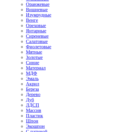
Оранжевые
Вишневые
Изумрудные
Венге
Ореховые
Янтарные
Сиреневые
Салатовые
Фиолетовые
Мятные
Золотые
Синие
Материал
МДФ
Эмаль
Акрил
Береза
Дерево
Дуб
ЛДСП
Массив
Пластик
Шпон
Экошпон
С патиной