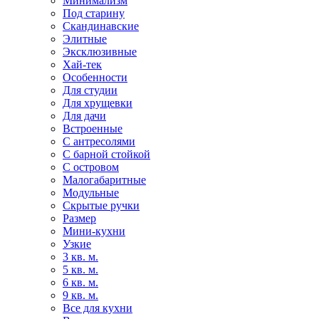
Минимализм
Под старину
Скандинавские
Элитные
Эксклюзивные
Хай-тек
Особенности
Для студии
Для хрущевки
Для дачи
Встроенные
С антресолями
С барной стойкой
С островом
Малогабаритные
Модульные
Скрытые ручки
Размер
Мини-кухни
Узкие
3 кв. м.
5 кв. м.
6 кв. м.
9 кв. м.
Все для кухни