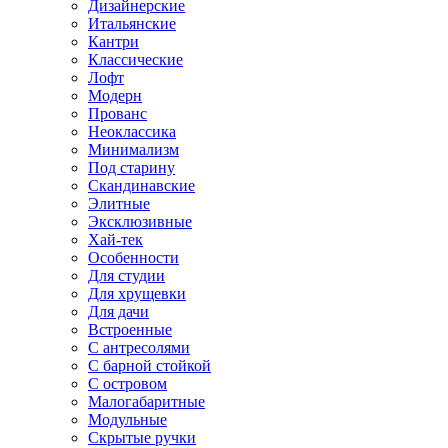
Дизайнерские
Итальянские
Кантри
Классические
Лофт
Модерн
Прованс
Неоклассика
Минимализм
Под старину
Скандинавские
Элитные
Эксклюзивные
Хай-тек
Особенности
Для студии
Для хрущевки
Для дачи
Встроенные
С антресолями
С барной стойкой
С островом
Малогабаритные
Модульные
Скрытые ручки