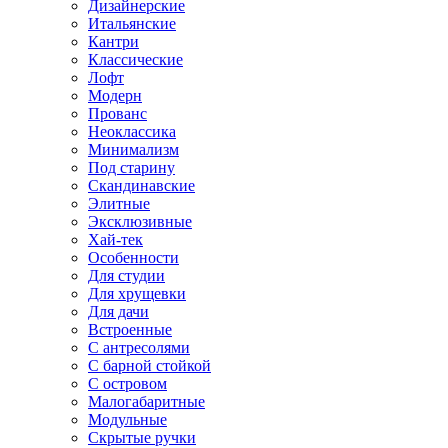
Дизайнерские
Итальянские
Кантри
Классические
Лофт
Модерн
Прованс
Неоклассика
Минимализм
Под старину
Скандинавские
Элитные
Эксклюзивные
Хай-тек
Особенности
Для студии
Для хрущевки
Для дачи
Встроенные
С антресолями
С барной стойкой
С островом
Малогабаритные
Модульные
Скрытые ручки