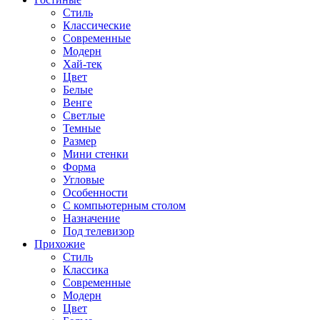
Стиль
Классические
Современные
Модерн
Хай-тек
Цвет
Белые
Венге
Светлые
Темные
Размер
Мини стенки
Форма
Угловые
Особенности
С компьютерным столом
Назначение
Под телевизор
Прихожие
Стиль
Классика
Современные
Модерн
Цвет