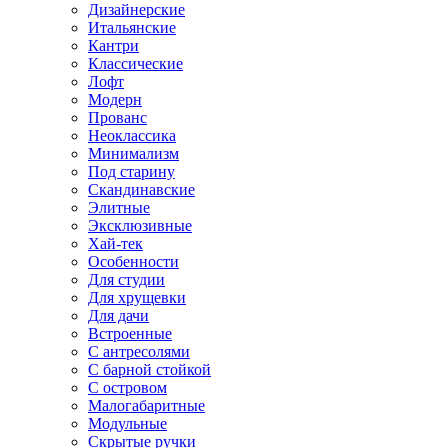
Дизайнерские
Итальянские
Кантри
Классические
Лофт
Модерн
Прованс
Неоклассика
Минимализм
Под старину
Скандинавские
Элитные
Эксклюзивные
Хай-тек
Особенности
Для студии
Для хрущевки
Для дачи
Встроенные
С антресолями
С барной стойкой
С островом
Малогабаритные
Модульные
Скрытые ручки