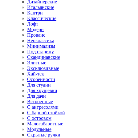
Дизайнерские
Итальянские
Кантри
Классические
Лофт
Модерн
Прованс
Неоклассика
Минимализм
Под старину
Скандинавские
Элитные
Эксклюзивные
Хай-тек
Особенности
Для студии
Для хрущевки
Для дачи
Встроенные
С антресолями
С барной стойкой
С островом
Малогабаритные
Модульные
Скрытые ручки