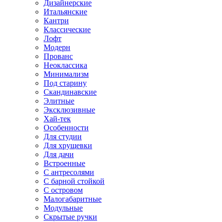
Дизайнерские
Итальянские
Кантри
Классические
Лофт
Модерн
Прованс
Неоклассика
Минимализм
Под старину
Скандинавские
Элитные
Эксклюзивные
Хай-тек
Особенности
Для студии
Для хрущевки
Для дачи
Встроенные
С антресолями
С барной стойкой
С островом
Малогабаритные
Модульные
Скрытые ручки