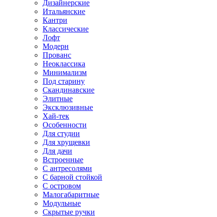
Дизайнерские
Итальянские
Кантри
Классические
Лофт
Модерн
Прованс
Неоклассика
Минимализм
Под старину
Скандинавские
Элитные
Эксклюзивные
Хай-тек
Особенности
Для студии
Для хрущевки
Для дачи
Встроенные
С антресолями
С барной стойкой
С островом
Малогабаритные
Модульные
Скрытые ручки