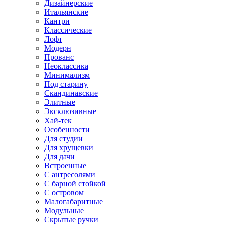
Дизайнерские
Итальянские
Кантри
Классические
Лофт
Модерн
Прованс
Неоклассика
Минимализм
Под старину
Скандинавские
Элитные
Эксклюзивные
Хай-тек
Особенности
Для студии
Для хрущевки
Для дачи
Встроенные
С антресолями
С барной стойкой
С островом
Малогабаритные
Модульные
Скрытые ручки