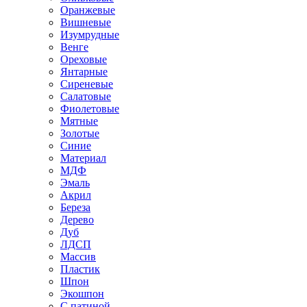
Оранжевые
Вишневые
Изумрудные
Венге
Ореховые
Янтарные
Сиреневые
Салатовые
Фиолетовые
Мятные
Золотые
Синие
Материал
МДФ
Эмаль
Акрил
Береза
Дерево
Дуб
ЛДСП
Массив
Пластик
Шпон
Экошпон
С патиной