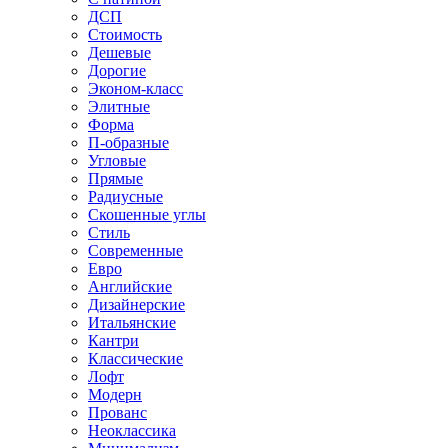
ДСП
Стоимость
Дешевые
Дорогие
Эконом-класс
Элитные
Форма
П-образные
Угловые
Прямые
Радиусные
Скошенные углы
Стиль
Современные
Евро
Английские
Дизайнерские
Итальянские
Кантри
Классические
Лофт
Модерн
Прованс
Неоклассика