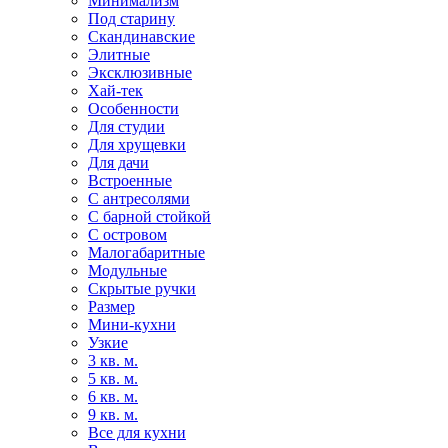
Минимализм
Под старину
Скандинавские
Элитные
Эксклюзивные
Хай-тек
Особенности
Для студии
Для хрущевки
Для дачи
Встроенные
С антресолями
С барной стойкой
С островом
Малогабаритные
Модульные
Скрытые ручки
Размер
Мини-кухни
Узкие
3 кв. м.
5 кв. м.
6 кв. м.
9 кв. м.
Все для кухни