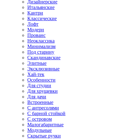
Дизайнерские
Итальянские
Кантри
Классические
Лофт
Модерн
Прованс
Неоклассика
Минимализм
Под старину
Скандинавские
Элитные
Эксклюзивные
Хай-тек
Особенности
Для студии
Для хрущевки
Для дачи
Встроенные
С антресолями
С барной стойкой
С островом
Малогабаритные
Модульные
Скрытые ручки