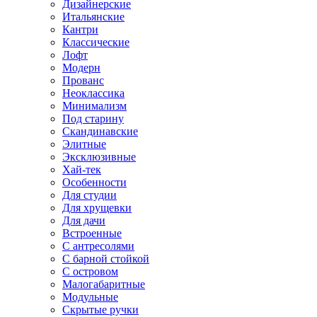
Дизайнерские
Итальянские
Кантри
Классические
Лофт
Модерн
Прованс
Неоклассика
Минимализм
Под старину
Скандинавские
Элитные
Эксклюзивные
Хай-тек
Особенности
Для студии
Для хрущевки
Для дачи
Встроенные
С антресолями
С барной стойкой
С островом
Малогабаритные
Модульные
Скрытые ручки