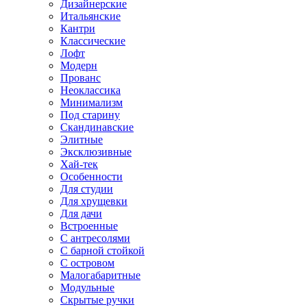
Дизайнерские
Итальянские
Кантри
Классические
Лофт
Модерн
Прованс
Неоклассика
Минимализм
Под старину
Скандинавские
Элитные
Эксклюзивные
Хай-тек
Особенности
Для студии
Для хрущевки
Для дачи
Встроенные
С антресолями
С барной стойкой
С островом
Малогабаритные
Модульные
Скрытые ручки