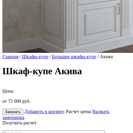
Главная
/
Шкафы-купе
/
Большие шкафы-купе
/ Акива
Шкаф-купе Акива
Цена:
от 72 000
руб.
Добавить в корзину
Расчет цены
Вызвать
Заказать
замерщика
Получить расчет