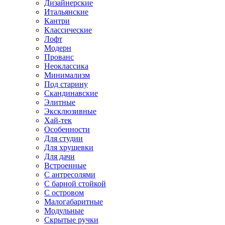
Дизайнерские
Итальянские
Кантри
Классические
Лофт
Модерн
Прованс
Неоклассика
Минимализм
Под старину
Скандинавские
Элитные
Эксклюзивные
Хай-тек
Особенности
Для студии
Для хрущевки
Для дачи
Встроенные
С антресолями
С барной стойкой
С островом
Малогабаритные
Модульные
Скрытые ручки