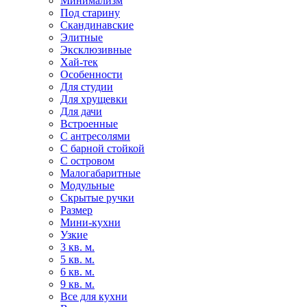
Минимализм
Под старину
Скандинавские
Элитные
Эксклюзивные
Хай-тек
Особенности
Для студии
Для хрущевки
Для дачи
Встроенные
С антресолями
С барной стойкой
С островом
Малогабаритные
Модульные
Скрытые ручки
Размер
Мини-кухни
Узкие
3 кв. м.
5 кв. м.
6 кв. м.
9 кв. м.
Все для кухни