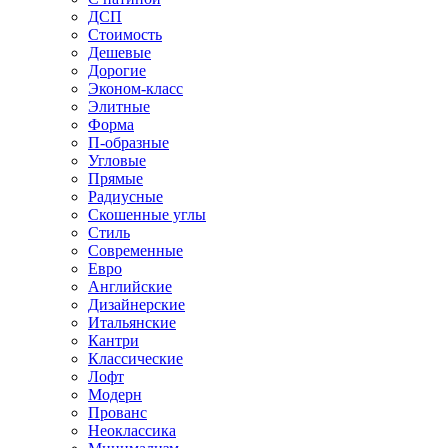
ДСП
Стоимость
Дешевые
Дорогие
Эконом-класс
Элитные
Форма
П-образные
Угловые
Прямые
Радиусные
Скошенные углы
Стиль
Современные
Евро
Английские
Дизайнерские
Итальянские
Кантри
Классические
Лофт
Модерн
Прованс
Неоклассика