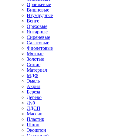
Оранжевые
Вишневые
Изумрудные
Венге
Ореховые
Янтарные
Сиреневые
Салатовые
Фиолетовые
Мятные
Золотые
Синие
Материал
МДФ
Эмаль
Акрил
Береза
Дерево
Дуб
ЛДСП
Массив
Пластик
Шпон
Экошпон
С патиной