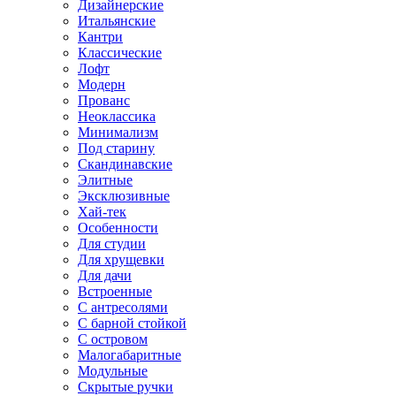
Дизайнерские
Итальянские
Кантри
Классические
Лофт
Модерн
Прованс
Неоклассика
Минимализм
Под старину
Скандинавские
Элитные
Эксклюзивные
Хай-тек
Особенности
Для студии
Для хрущевки
Для дачи
Встроенные
С антресолями
С барной стойкой
С островом
Малогабаритные
Модульные
Скрытые ручки