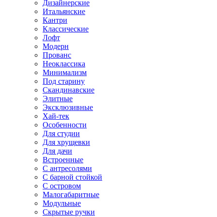
Дизайнерские
Итальянские
Кантри
Классические
Лофт
Модерн
Прованс
Неоклассика
Минимализм
Под старину
Скандинавские
Элитные
Эксклюзивные
Хай-тек
Особенности
Для студии
Для хрущевки
Для дачи
Встроенные
С антресолями
С барной стойкой
С островом
Малогабаритные
Модульные
Скрытые ручки